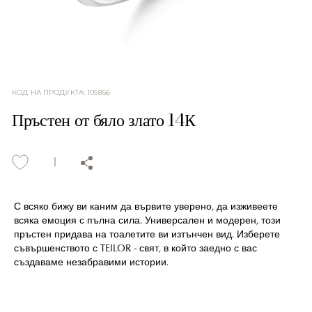
КОД НА ПРОДУКТА
:
105856
Пръстен от бяло злато 14К
С всяко бижу ви каним да вървите уверено, да изживеете
всяка емоция с пълна сила. Универсален и модерен, този
пръстен придава на тоалетите ви изтънчен вид. Изберете
съвършенството с TEILOR - свят, в който заедно с вас
създаваме незабравими истории.