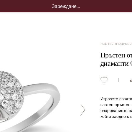
Зареждане...
КОД НА ПРОДУКТА
Пръстен от
диаманти 0
Изразете своята
златен пръстен 
очарованието на
който заедно с 