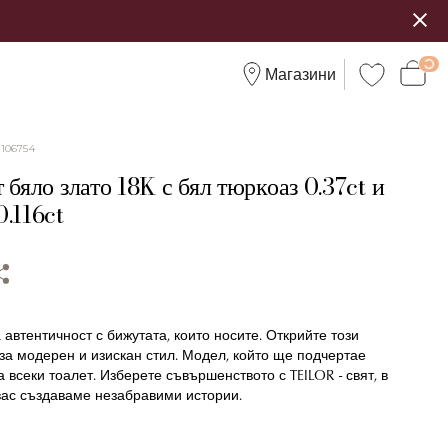
Магазини
:
106754
 бяло злато 18K с бял тюркоаз 0.37ct и
.116ct
 автентичност с бижутата, които носите. Открийте този
за модерен и изискан стил. Модел, който ще подчертае
 всеки тоалет. Изберете съвършенството с TEILOR - свят, в
вас създаваме незабравими истории.