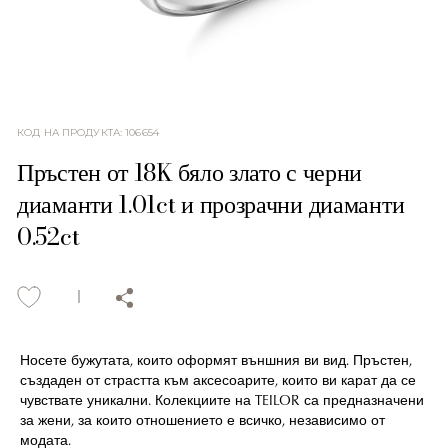
КОД НА ПРОДУКТА
:
106654
Пръстен от 18K бяло злато с черни
диаманти 1.01ct и прозрачни диаманти
0.52ct
Носете бужутата, които оформят външния ви вид. Пръстен,
създаден от страстта към аксесоарите, които ви карат да се
чувствате уникални. Колекциите на TEILOR са предназначени
за жени, за които отношението е всичко, независимо от
модата.