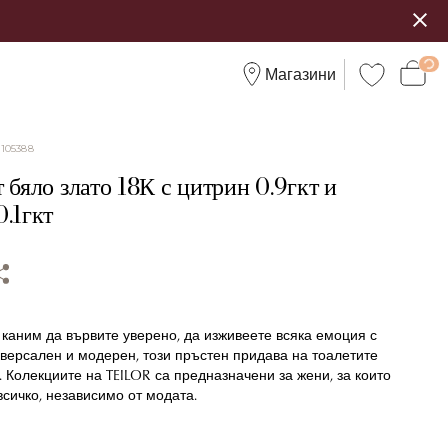
Магазини
:
105388
 бяло злато 18К с цитрин 0.9гкт и
.1гкт
 каним да вървите уверено, да изживеете всяка емоция с
версален и модерен, този пръстен придава на тоалетите
. Колекциите на TEILOR са предназначени за жени, за които
сичко, независимо от модата.