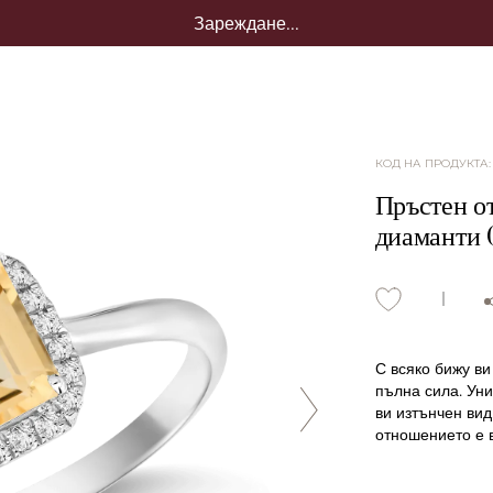
Зареждане...
КОД НА ПРОДУКТА
Пръстен от
диаманти 0
С всяко бижу ви
пълна сила. Уни
ви изтънчен вид
отношението е в