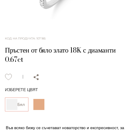
КОД НА ПРОДУКТА
:
107185
Пръстен от бяло злато 18K с диаманти
0.67ct
ИЗБЕРЕТЕ ЦВЯТ
Бял
Във всяко бижу се съчетават новаторство и експресивност, за