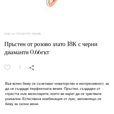
КОД НА ПРОДУКТА
:
106898
Пръстен от розово злато 18К с черни
диаманти 0.66гкт
Във всяко бижу се съчетават новаторство и експресивност, за
да се създаде перфектната визия. Пръстен, създаден от
страстта към аксесоарите, които ви карат да се чувствате
уникални. Естествена комбинация от лукс, запомнящо се
бижу за силни жени.