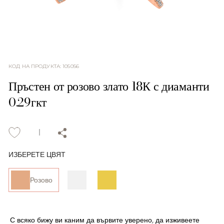
КОД НА ПРОДУКТА
:
105056
Пръстен от розово злато 18К с диаманти
0.29гкт
ИЗБЕРЕТЕ ЦВЯТ
Розово
С всяко бижу ви каним да вървите уверено, да изживеете