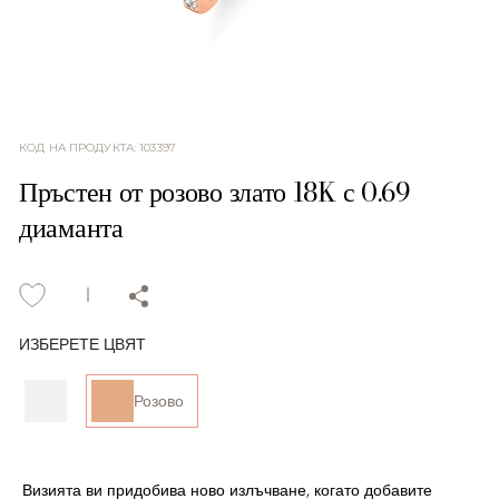
КОД НА ПРОДУКТА
:
103397
Пръстен от розово злато 18K с 0.69
диаманта
ИЗБЕРЕТЕ ЦВЯТ
Розово
Визията ви придобива ново излъчване, когато добавите