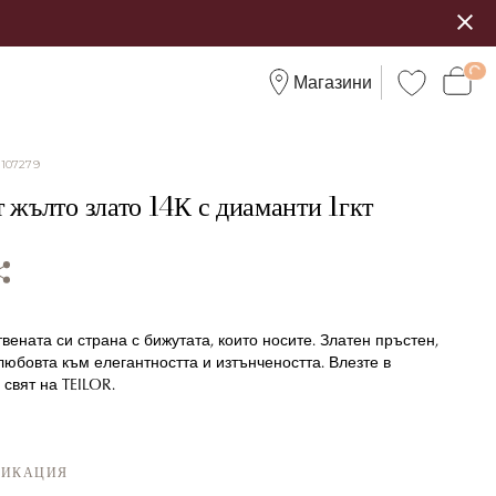
Магазини
:
107279
 жълто злато 14К с диаманти 1гкт
вената си страна с бижутата, които носите. Златен пръстен,
любовта към елегантността и изтънчеността. Влезте в
свят на TEILOR.
ФИКАЦИЯ