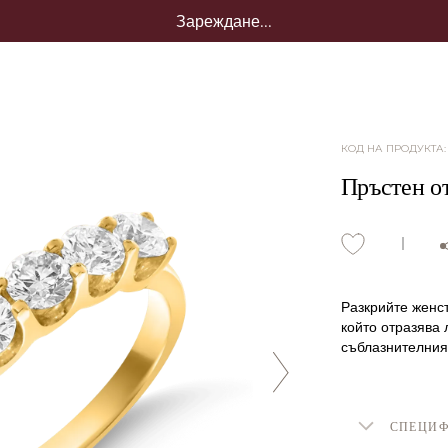
Зареждане...
КОД НА ПРОДУКТА
Пръстен от
Разкрийте женст
който отразява 
съблазнителния 
СПЕЦИ