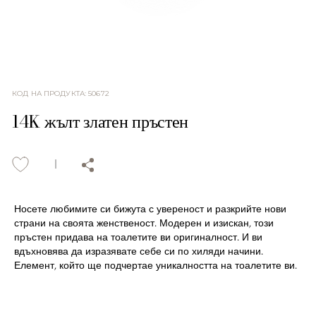
КОД НА ПРОДУКТА
:
50672
14K жълт златен пръстен
Носете любимите си бижута с увереност и разкрийте нови
страни на своята женственост. Модерен и изискан, този
пръстен придава на тоалетите ви оригиналност. И ви
вдъхновява да изразявате себе си по хиляди начини.
Елемент, който ще подчертае уникалността на тоалетите ви.