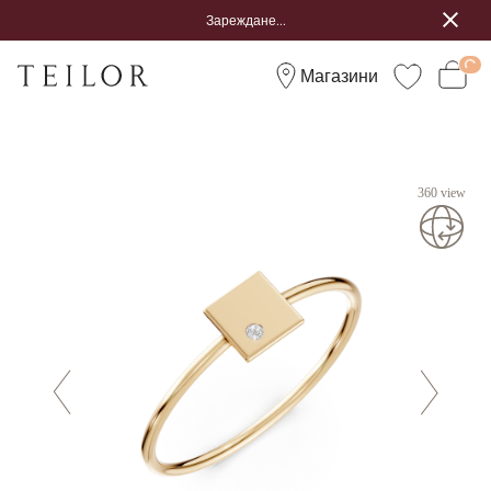
Зареждане...
Магазини
360 view