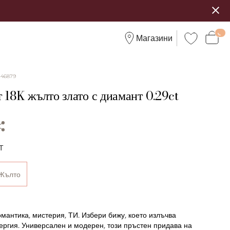
Магазини
:
46879
 18K жълто злато с диамант 0.29ct
Т
Жълто
мантика, мистерия, ТИ. Избери бижу, което излъчва
ергия. Универсален и модерен, този пръстен придава на