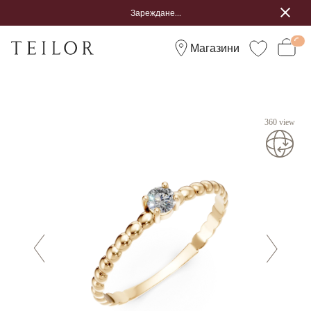
Зареждане...
Магазини
360 view