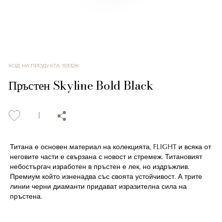
КОД НА ПРОДУКТА
:
159328
Пръстен Skyline Bold Black
Титана е основен материал на колекцията, FLIGHT и всяка от
неговите части е свързана с новост и стремеж. Титановият
небостъргач изработен в пръстен е лек, но издръжлив.
Премиум който изненадва със своята устойчивост. А трите
линии черни диаманти придават изразителна сила на
пръстена.