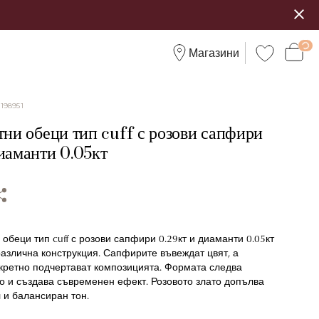
Магазини
:
198951
тни обеци тип cuff с розови сапфири
диаманти 0.05кт
 обеци тип cuff с розови сапфири 0.29кт и диаманти 0.05кт
различна конструкция. Сапфирите въвеждат цвят, а
кретно подчертават композицията. Формата следва
о и създава съвременен ефект. Розовото злато допълва
 и балансиран тон.