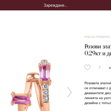
Зареждане...
КОД НА ПРОДУКТА
Розови зла
0.29кт и 
Розовите златни
се отличават с 
диамантите дис
линията на ухот
дизайна с топъл