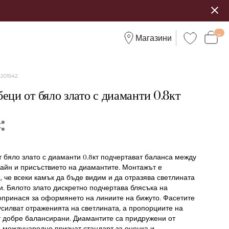
Магазини
:
201542
еци от бяло злато с диаманти 0.8кт
 от бяло злато с диаманти 0.8кт подчертават баланса между
зайн и присъствието на диамантите. Монтажът е
, че всеки камък да бъде видим и да отразява светлината
и. Бялото злато дискретно подчертава блясъка на
опринася за оформянето на линиите на бижуто. Фасетите
силват отраженията на светлината, а пропорциите на
т добре балансирани. Диамантите са придружени от
, международно признат стандарт за оценка и