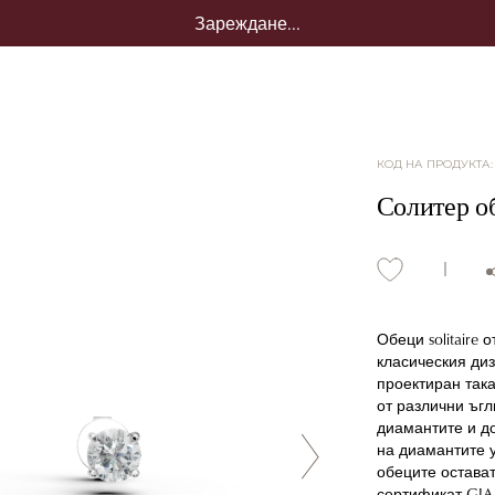
Зареждане...
КОД НА ПРОДУКТА
Солитер об
Обеци solitaire
класическия ди
проектиран така
от различни ъгл
диамантите и д
на диамантите у
обеците остава
сертификат GIA