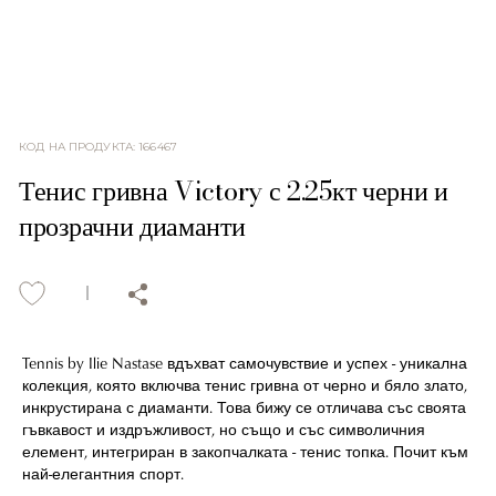
КОД НА ПРОДУКТА
:
166467
Тенис гривна Victory с 2.25кт черни и
прозрачни диаманти
Tennis by Ilie Nastase вдъхват самочувствие и успех - уникална
колекция, която включва тенис гривна от черно и бяло злато,
инкрустирана с диаманти. Това бижу се отличава със своята
гъвкавост и издръжливост, но също и със символичния
елемент, интегриран в закопчалката - тенис топка. Почит към
най-елегантния спорт.