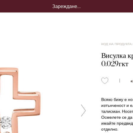
Зареждане...
КОД НА ПРОДУКТА
Висулка кр
0.029гкт
Всяко бижу е но
изтънченост и е
талисман. Носет
Осмелете се да 
имайте предвид,
отделно.