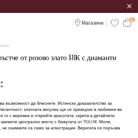
Магазини
:
54264
ъстче от розово злато 18К с диаманти
ва възможност да блеснете. Истинско доказателство за
легантност, златната висулка ще се превърне в любимия ви
е го с верижка и открийте красотата, скрита в детайлите.
заемете централно място с бижутата от TEILOR. Моля,
 че снимките са само за илюстрация. Веригата се поръчва