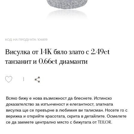
КОД НА ПРОДУКТА
:
104819
Висулка от 14K бяло злато с 2.49ct
танзанит и 0.66ct диаманти
Всяко бижу е нова възможност да блеснете. Истинско
доказателство за изтънченост и елегантност, златната
висулка ще се превърне в любимия ви талисман. Носете го с
верижка и открийте красотата, скрита в детайлите. Осмелете
се да заемете централно място с бижутата от TEILOR.