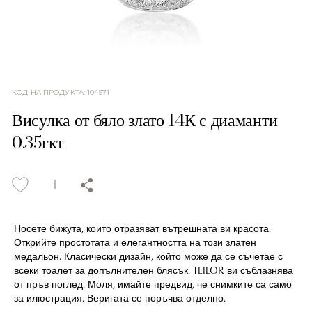
КОД НА ПРОДУКТА
:
104571
Висулка от бяло злато 14К с диаманти
0.35гкт
Носете бижута, които отразяват вътрешната ви красота.
Открийте простотата и елегантността на този златен
медальон. Класически дизайн, който може да се съчетае с
всеки тоалет за допълнителен блясък. TEILOR ви съблазнява
от пръв поглед. Моля, имайте предвид, че снимките са само
за илюстрация. Веригата се поръчва отделно.