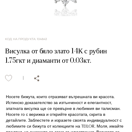
КОД НА ПРОДУКТА
:
104843
Висулка от бяло злато 14К с рубин
1.75гкт и диаманти от 0.03кт.
Носете бижута, които отразяват вътрешната ви красота.
Истинско доказателство за изтънченост и елегантност,
златната висулка ще се превърне в любимия ви талисман.
Носете го с верижка и открийте красотата, скрита в
детайлите. Заблестете и изразете своята индивидуалност с
любимите си бижута от колекциите на TEILOR. Моля, имайте
предвид, че снимките са само за илюстрация. Веригата се