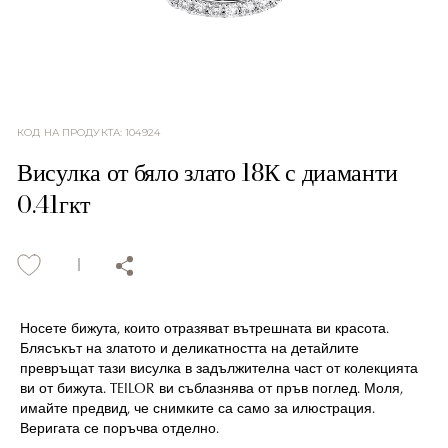
КОД НА ПРОДУКТА
:
104924
Висулка от бяло злато 18К с диаманти
0.41гкт
Носете бижута, които отразяват вътрешната ви красота.
Блясъкът на златото и деликатността на детайлите
превръщат тази висулка в задължителна част от колекцията
ви от бижута. TEILOR ви съблазнява от пръв поглед. Моля,
имайте предвид, че снимките са само за илюстрация.
Веригата се поръчва отделно.