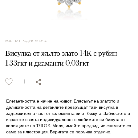
КОД НА ПРОДУКТА
:
104851
Висулка от жълто злато 14К с рубин
1.33гкт и диаманти 0.03гкт
Елегантността е начин на живот. Блясъкът на златото и
деликатността на детайлите превръщат тази висулка в
задължителна част от колекцията ви от бижута. Заблестете и
изразете своята индивидуалност с любимите си бижута от
колекциите на TEILOR. Моля, имайте предвид, че снимките са
само за илюстрация. Веригата се поръчва отделно.