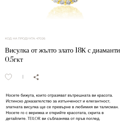
КОД НА ПРОДУКТА
:
47026
Висулка от жълто злато 18К с диаманти
0.5гкт
Носете бижута, които отразяват вътрешната ви красота.
Истинско доказателство за изтънченост и елегантност,
златната висулка ще се превърне в любимия ви талисман.
Носете го с верижка и открийте красотата, скрита в
детайлите. TEILOR ви съблазнява от пръв поглед.