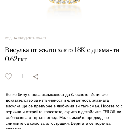
КОД НА ПРОДУКТА
:
104263
Висулка от жълто злато 18К с диаманти
0.62гкт
Всяко бижу е нова възможност да блеснете. Истинско
доказателство за изтънченост и елегантност, златната
висулка ще се превърне в любимия ви талисман. Носете го с
верижка и открийте красотата, скрита в детайлите. TEILOR ви
съблазнява от пръв поглед. Моля, имайте предвид, че
снимките са само за илюстрация. Веригата се поръчва
отделно.