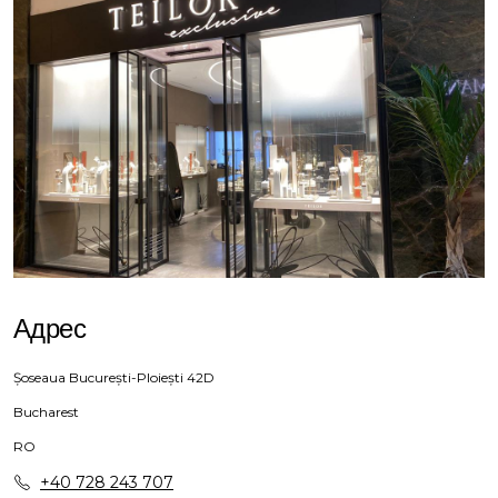
Адрес
Șoseaua București-Ploiești 42D
Bucharest
RO
+40 728 243 707