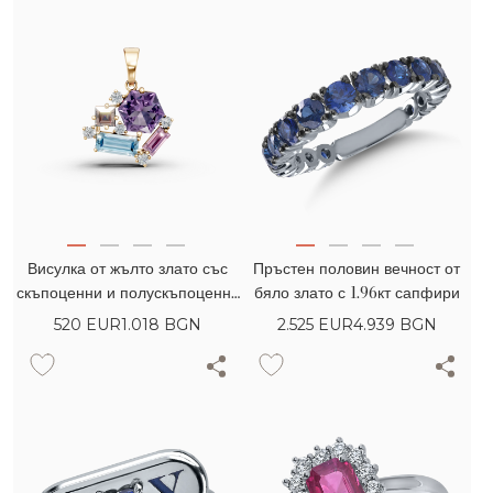
Висулка от жълто злато със
Пръстен половин вечност от
скъпоценни и полускъпоценни
бяло злато с 1.96кт сапфири
камъни 1.80кт
520
EUR
1.018 BGN
2.525
EUR
4.939 BGN