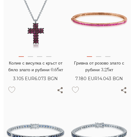
Колие с висулка с кръст от
Гривна от розово злато с
бяло злато и рубини 0.65кт
рубини 3.25кт
3.105
EUR
6.073 BGN
7.180
EUR
14.043 BGN