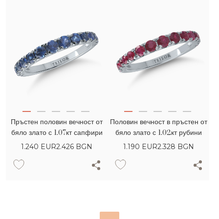
Пръстен половин вечност от
Половин вечност в пръстен от
бяло злато с 1.07кт сапфири
бяло злато с 1.02кт рубини
1.240
EUR
2.426 BGN
1.190
EUR
2.328 BGN