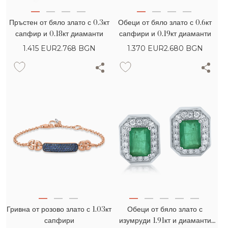
Пръстен от бяло злато с 0.3кт
Обеци от бяло злато с 0.6кт
сапфир и 0.18кт диаманти
сапфири и 0.19кт диаманти
1.415
EUR
2.768 BGN
1.370
EUR
2.680 BGN
Гривна от розово злато с 1.03кт
Обеци от бяло злато с
сапфири
изумруди 1.91кт и диаманти