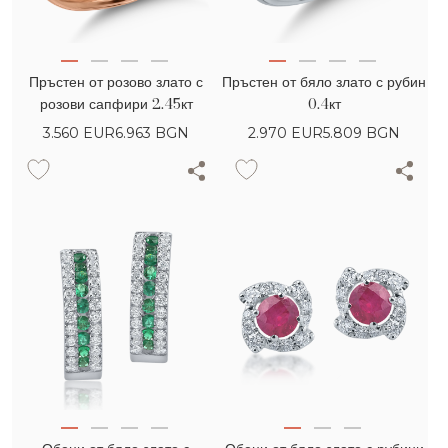
Пръстен от розово злато с
Пръстен от бяло злато с рубин
розови сапфири 2.45кт
0.4кт
3.560
EUR
6.963 BGN
2.970
EUR
5.809 BGN