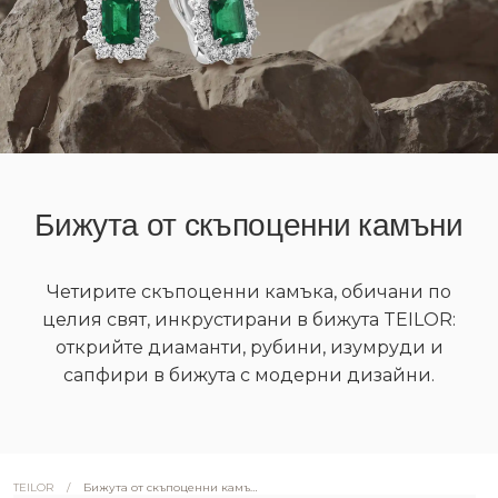
Бижута от скъпоценни камъни
Четирите скъпоценни камъка, обичани по
целия свят, инкрустирани в бижута TEILOR:
открийте диаманти, рубини, изумруди и
сапфири в бижута с модерни дизайни.
/
Бижута от скъпоценни камъни
TEILOR