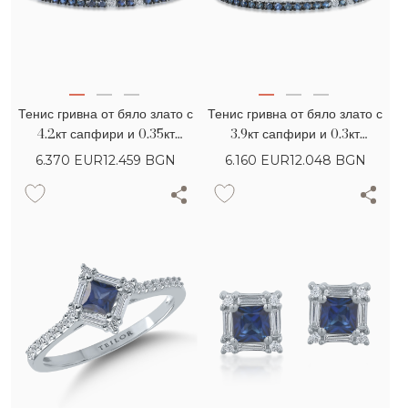
Тенис гривна от бяло злато с
Тенис гривна от бяло злато с
4.2кт сапфири и 0.35кт
3.9кт сапфири и 0.3кт
диаманти
диаманти
6.370
EUR
12.459 BGN
6.160
EUR
12.048 BGN