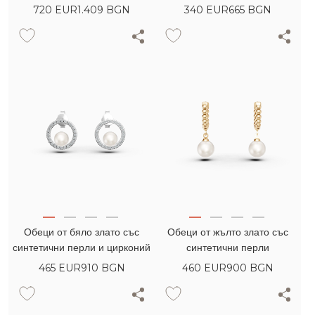
на гърба
диаманти
720
EUR
1.409 BGN
340
EUR
665 BGN
Обеци от бяло злато със
Обеци от жълто злато със
синтетични перли и цирконий
синтетични перли
465
EUR
910 BGN
460
EUR
900 BGN