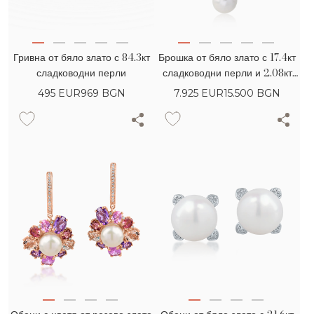
Гривна от бяло злато с 84.3кт
Брошка от бяло злато с 17.4кт
сладководни перли
сладководни перли и 2.08кт
диаманти
495
EUR
969 BGN
7.925
EUR
15.500 BGN