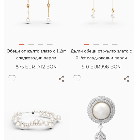
Обеци от жълто злато с 1.2кт
Дълги обеци от жълто злато с
сладководни перли
0.9кт сладководни перли
875
EUR
1.712 BGN
510
EUR
998 BGN