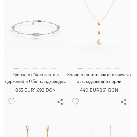
Гривна от бяло злато с
Колие от жълто злато с висулка
цирконий и 0.5кт сладководни
от сладководни перли
перли
865
EUR
1.692 BGN
440
EUR
861 BGN