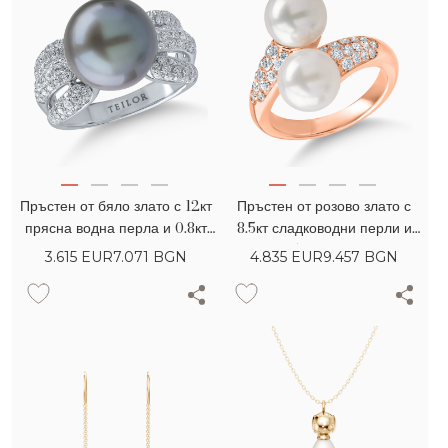
Пръстен от бяло злато с 12кт
Пръстен от розово злато с
прясна водна перла и 0.8кт
8.5кт сладководни перли и
диаманти
0.45кт диаманти
3.615
EUR
7.071 BGN
4.835
EUR
9.457 BGN