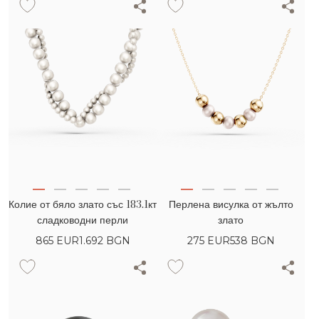
Колие от бяло злато със 183.1кт
Перлена висулка от жълто
сладководни перли
злато
865
EUR
1.692 BGN
275
EUR
538 BGN