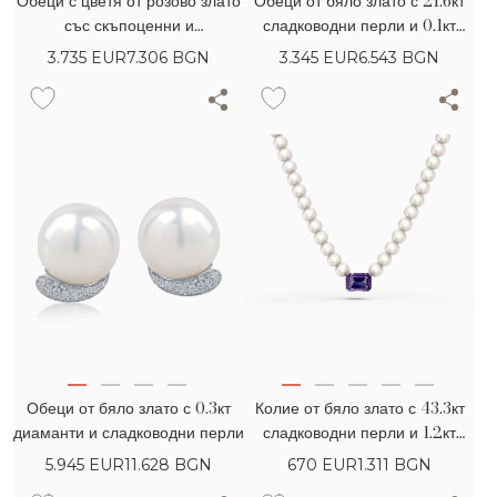
Обеци с цветя от розово злато
Обеци от бяло злато с 21.6кт
със скъпоценни и
сладководни перли и 0.1кт
полускъпоценни камъни 11.9кт
диаманти
3.735
EUR
7.306 BGN
3.345
EUR
6.543 BGN
Обеци от бяло злато с 0.3кт
Колие от бяло злато с 43.3кт
диаманти и сладководни перли
сладководни перли и 1.2кт
аметист
5.945
EUR
11.628 BGN
670
EUR
1.311 BGN