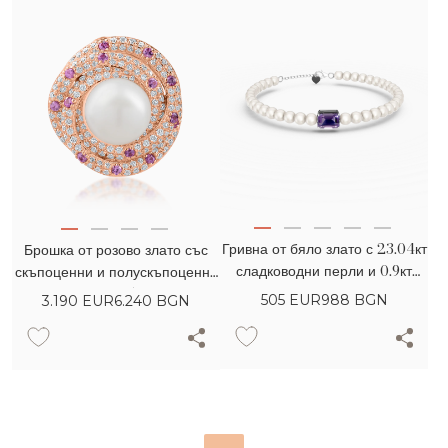
Гривна от бяло злато с 23.04кт
Брошка от розово злато със
сладководни перли и 0.9кт
скъпоценни и полускъпоценни
аметист
камъни 5.3кт
505
EUR
988 BGN
3.190
EUR
6.240 BGN