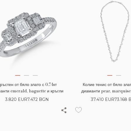
ръстен от бяло злато с 0.74кт
Колие тенис от бяло злат
анти emerald, baguette и кръгли
диаманти pear, marquise
3.820
EUR
7.472 BGN
37.410
EUR
73.168