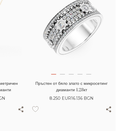
ометричен
Пръстен от бяло злато с микросетинг
аманти
диаманти 1.28кт
BGN
8.250
EUR
16.136 BGN