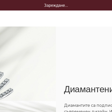
Зареждане...
Диамантени
Диамантите са подписъ
съвременен дизайн. И