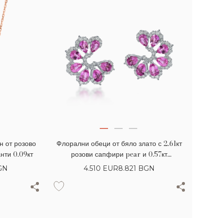
 от розово
Флорални обеци от бяло злато с 2.61кт
анти 0.09кт
розови сапфири pear и 0.57кт
диаманти
BGN
4.510
EUR
8.821 BGN