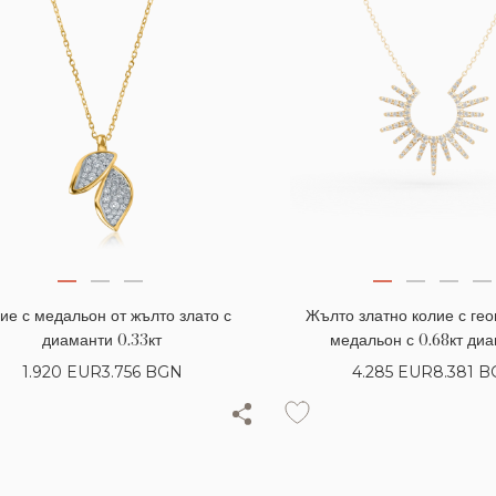
Жълто златно колие с ге
ие с медальон от жълто злато с
медальон с 0.68кт ди
диаманти 0.33кт
4.285
EUR
8.381 
1.920
EUR
3.756 BGN