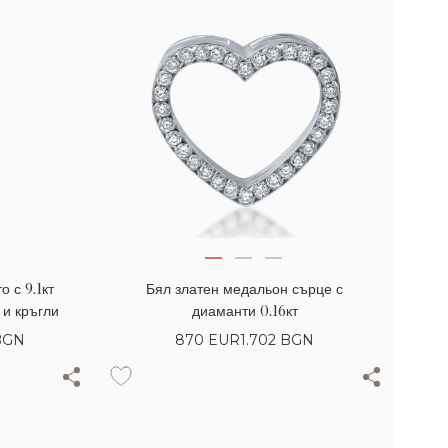
о с 9.1кт
Бял златен медальон сърце с
 и кръгли
диаманти 0.16кт
 BGN
870
EUR
1.702 BGN