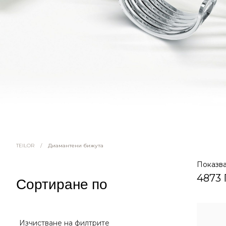
/
Диамантени бижута
TEILOR
Показв
4873
Сортиране по
Изчистване на филтрите