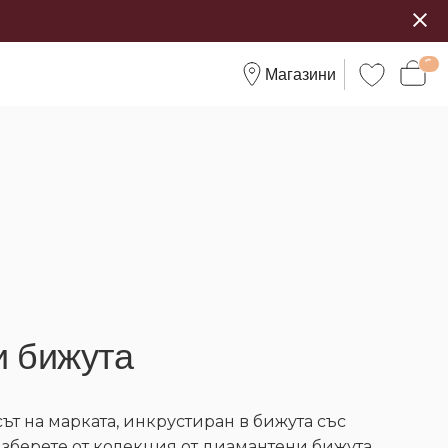
Магазини
 бижута
т на марката, инкрустиран в бижута със
зберете от колекция от диамантени бижута,