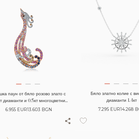
Бяло златно колие с ви
шка паун от бяло-розово злато с
диаманти 1.4кт
кт диаманти и 0.5кт многоцветни
сапфири
7.295
EUR
14.268 
6.955
EUR
13.603 BGN