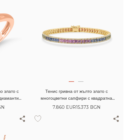
о злато с
Тенис гривна от жълто злато с
 диаманти
многоцветни сапфири с квадратна
шлифовка 9.18кт
GN
7.860
EUR
15.373 BGN