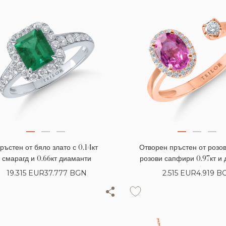
ръстен от бяло злато с 0.14кт
Отворен пръстен от розов
смарагд и 0.66кт диаманти
розови сапфири 0.97кт и
0.15кт
19.315
EUR
37.777 BGN
2.515
EUR
4.919 B