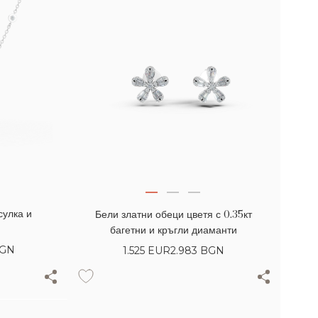
сулка и
Бели златни обеци цветя с 0.35кт
багетни и кръгли диаманти
BGN
1.525
EUR
2.983 BGN