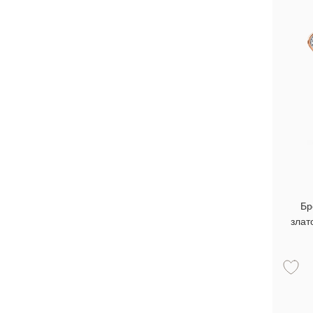
Бр
злат