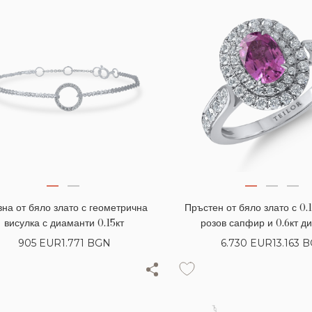
вна от бяло злато с геометрична
Пръстен от бяло злато с 0.
висулка с диаманти 0.15кт
розов сапфир и 0.6кт д
905
EUR
1.771 BGN
6.730
EUR
13.163 