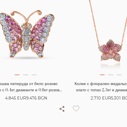
ошка пеперуда от бяло-розово
Колие с флорален медальон
о с 0.4кт диаманти и 0.8кт розови
злато с топаз 2.3кт и диам
сапфири
4.845
EUR
9.476 BGN
2.710
EUR
5.301 