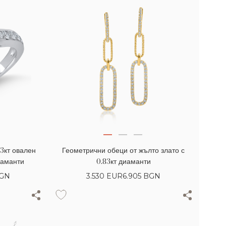
13кт овален
Геометрични обеци от жълто злато с
иаманти
0.83кт диаманти
BGN
3.530
EUR
6.905 BGN