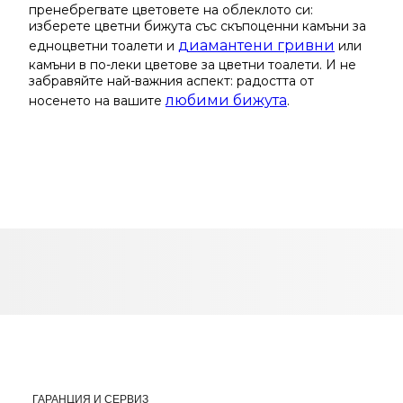
пренебрегвате цветовете на облеклото си:
изберете цветни бижута със скъпоценни камъни за
диамантени гривни
едноцветни тоалети и
или
камъни в по-леки цветове за цветни тоалети. И не
забравяйте най-важния аспект: радостта от
любими бижута
носенето на вашите
.
ГАРАНЦИЯ И СЕРВИЗ