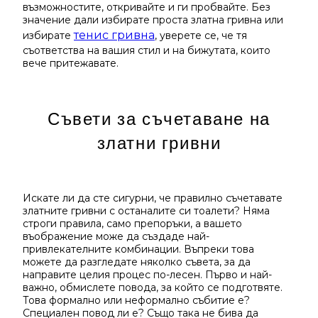
възможностите, откривайте и ги пробвайте. Без
значение дали избирате проста златна гривна или
тенис гривна
избирате
, уверете се, че тя
съответства на вашия стил и на бижутата, които
вече притежавате.
Съвети за съчетаване на
златни гривни
Искате ли да сте сигурни, че правилно съчетавате
златните гривни с останалите си тоалети? Няма
строги правила, само препоръки, а вашето
въображение може да създаде най-
привлекателните комбинации. Въпреки това
можете да разгледате няколко съвета, за да
направите целия процес по-лесен. Първо и най-
важно, обмислете повода, за който се подготвяте.
Това формално или неформално събитие е?
Специален повод ли е? Също така не бива да