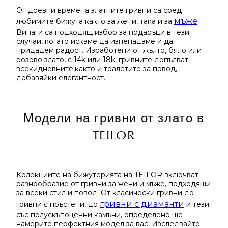
От древни времена златните гривни са сред
мъже
любимите бижута както за жени, така и за
.
Винаги са подходящ избор за подаръци в тези
случаи, когато искаме да изненадаме и да
придадем радост. Изработени от жълто, бяло или
розово злато, с 14k или 18k, гривните допълват
всекидневните,както и тоалетите за повод,
добавяйки елегантност.
Модели на гривни от злато в
TEILOR
Колекциите на бижутерията на TEILOR включват
разнообразие от гривни за жени и мъже, подходящи
за всеки стил и повод. От класически гривни до
гривни с диаманти
гривни с пръстени, до
и тези
със полускъпоценни камъни, определено ще
намерите перфектния модел за вас. Изследвайте