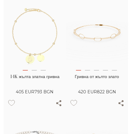
14K жълта златна гривна
Гривна от жълто злато
405
EUR
793 BGN
420
EUR
822 BGN