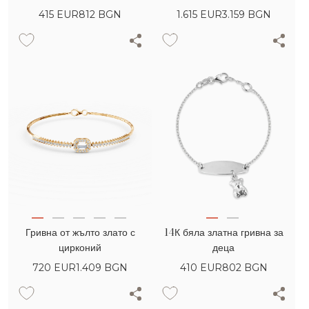
415
EUR
812 BGN
1.615
EUR
3.159 BGN
Гривна от жълто злато с
14К бяла златна гривна за
цирконий
деца
720
EUR
1.409 BGN
410
EUR
802 BGN