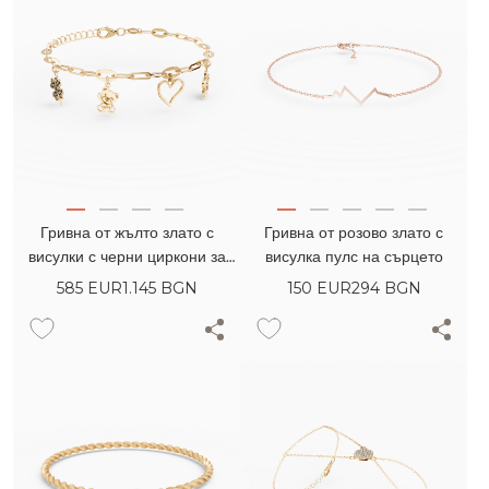
Гривна от жълто злато с
Гривна от розово злато с
висулки с черни циркони за
висулка пулс на сърцето
деца
585
EUR
1.145 BGN
150
EUR
294 BGN