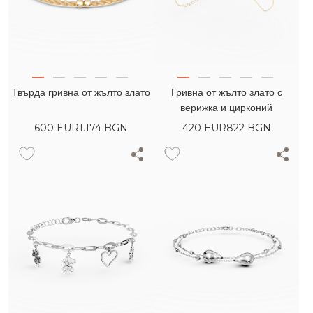
Твърда гривна от жълто злато
Гривна от жълто злато с
верижка и цирконий
600
EUR
1.174 BGN
420
EUR
822 BGN