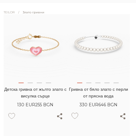
/
3лато гривни
TEILOR
Гривна от бяло злато с перли
Детска гривна от жълто злато с
от прясна вода
висулка сърце
330
EUR
646 BGN
130
EUR
255 BGN