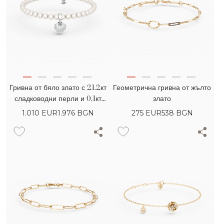
Гривна от бяло злато с 21.2кт
Геометрична гривна от жълто
сладководни перли и 0.1кт
злато
диаманти
1.010
EUR
1.976 BGN
275
EUR
538 BGN