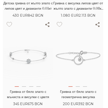
Детска гривна от жълто злато с
Гривна с висулка липов цвят от
липов цвят и диаманти 0.01кт
жълто злато с диаманти 0.08кт
и сладководни перли
430
EUR
842 BGN
1.080
EUR
2.113 BGN
Гривна от бяло злато с
Гривна от бяло злато с
мъниста и висулки с цветя
геометрична висулка
345
EUR
675 BGN
200
EUR
392 BGN