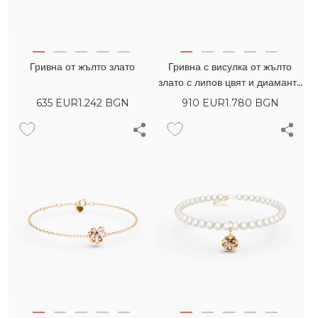
Гривна от жълто злато
Гривна с висулка от жълто
злато с липов цвят и диаманти
0.1кт
635
EUR
1.242 BGN
910
EUR
1.780 BGN